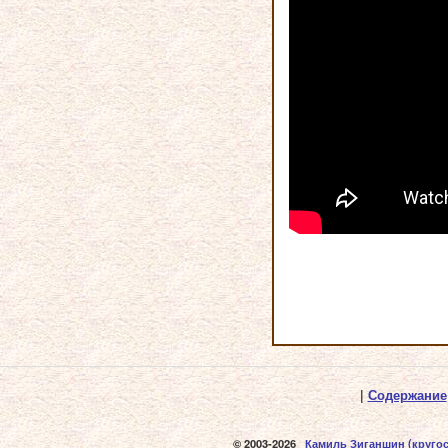
|
Содержание
© 2003-2026
Камиль Зиганшин
(круго