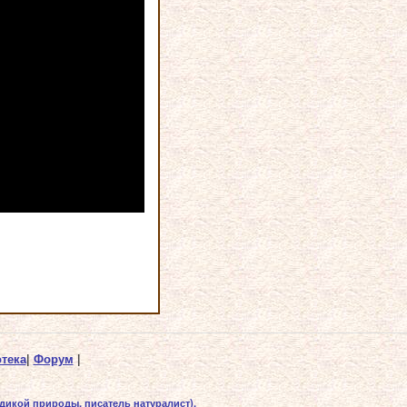
тека
|
Форум
|
дикой природы, писатель натуралист).