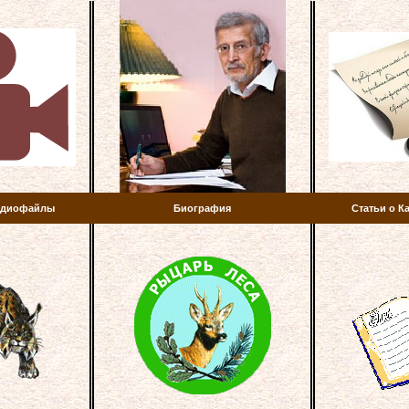
аудиофайлы
Биография
Статьи о К