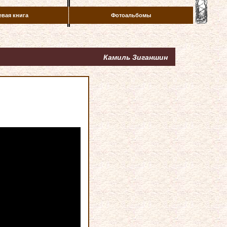
евая книга
Фотоальбомы
Камиль Зиганшин