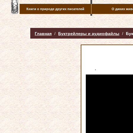
Книги о природе других писателей
О диких жив
Главная
Буктрейлеры и аудиофайлы
Бу
.