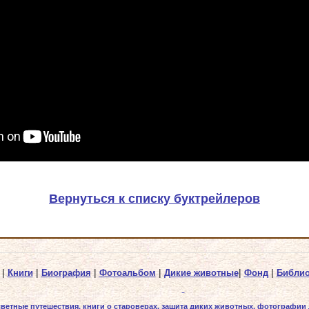
Вернуться к списку буктрейлеров
|
Книги
|
Биография
|
Фотоальбом
|
Дикие животные
|
Фонд
|
Библио
светные путешествия, книги о староверах, защита диких животных, фотографии 