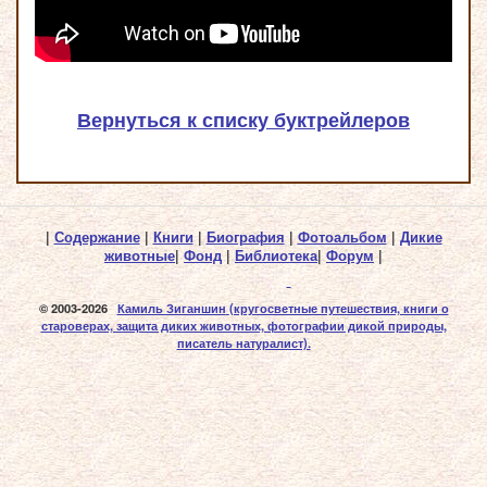
Вернуться к списку буктрейлеров
|
Содержание
|
Книги
|
Биография
|
Фотоальбом
|
Дикие
животные
|
Фонд
|
Библиотека
|
Форум
|
© 2003-2026
Камиль Зиганшин
(кругосветные путешествия, книги о
староверах, защита диких животных, фотографии дикой природы,
писатель натуралист).