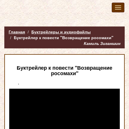
Toggl
naviga
Главная
Буктрейлеры и аудиофайлы
Буктрейлер к повести "Возвращение росомахи"
Камиль Зиганшин
Буктрейлер к повести "Возвращение
росомахи"
.