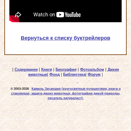
Вернуться к списку буктрейлеров
|
Содержание
|
Книги
|
Биография
|
Фотоальбом
|
Дикие
животные
|
Фонд
|
Библиотека
|
Форум
|
© 2003-2026
Камиль Зиганшин
(кругосветные путешествия, книги о
староверах, защита диких животных, фотографии дикой природы,
писатель натуралист).