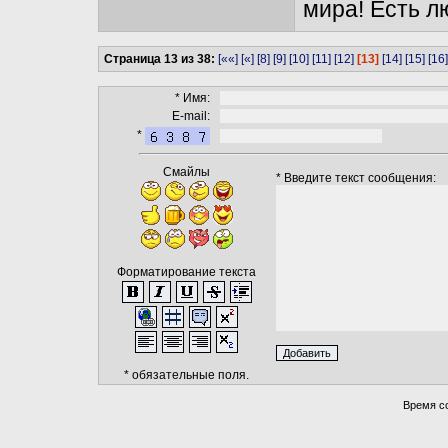
мира! Есть л
Страница 13 из 38:
[««]
[«]
[8]
[9]
[10]
[11]
[12]
[13]
[14]
[15]
[16]
* Имя:
E-mail:
*
Смайлы
* Введите текст сообщения:
Форматирование текста
* обязательные поля.
Время со