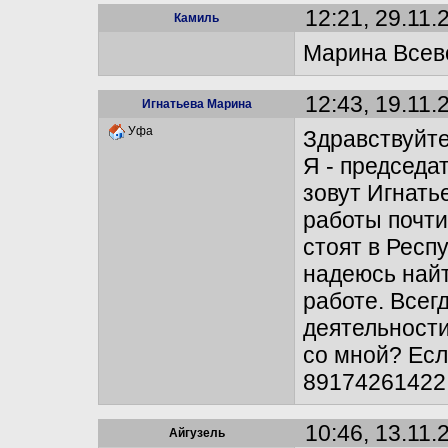
12:21, 29.11.
Камиль
Марина Всево
12:43, 19.11.
Игнатьева Марина
Уфа
Здравствуйт
Я - председа
зовут Игнать
работы почти
стоят в Респ
надеюсь най
работе. Всег
деятельности
со мной? Если
89174261422
10:46, 13.11.
Айгузель