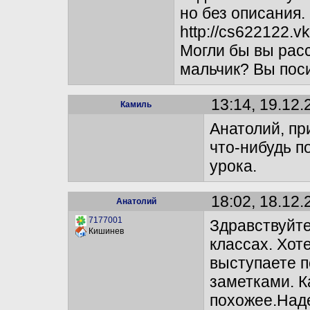
но без описания.
http://cs622122.
Могли бы вы расс
мальчик? Вы пос
13:14, 19.12.
Камиль
Анатолий, пр
что-нибудь п
урока.
18:02, 18.12.
Анатолий
7177001
Здравствуйте
Кишинев
классах. Хот
выступаете п
заметками. К
похожее.Наде