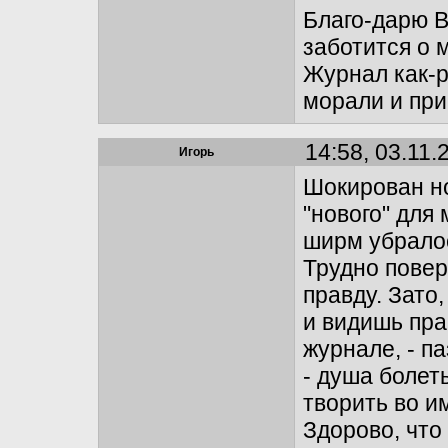
Благо-дарю В
заботится о 
Журнал как-р
морали и при
14:58, 03.11.
Игорь
Шокирован но
"нового" для 
ширм убралос
Трудно повер
правду. Зато
и видишь пр
журнале, - п
- душа болет
творить во и
Здорово, что