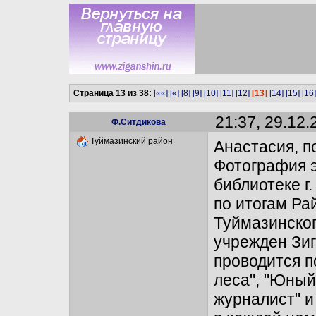
Страница 13 из 38:
[««]
[«]
[8]
[9]
[10]
[11]
[12]
[13]
[14]
[15]
[16]
21:37, 29.12.
Ф.Ситдикова
Туймазинский район
Анастасия, п
Фотография э
библиотеке г
по итогам Ра
Туймазинског
учрежден Зиг
проводится 
леса", "Юный
журналист" и