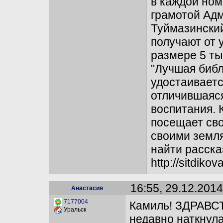
в каждой но
грамотой Ад
Туймазински
получают от 
размере 5 ты
"Лучшая биб
удостаиваетс
отличившаяся
воспитания.
посещает сво
своими земля
найти рассказ
http://sitdik
16:55, 29.12.2014
Анастасия
7177004
Камиль! ЗДРАВСТ
Уральск
недавно наткнула