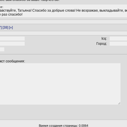
т:
авствуйте, Татьяна! Спасибо за добрые слова! Не возражаю, выкладывайте, в
 раз спасибо!
7]
[38]
[»]
Icq:
Город:
екст сообщения:
Время создания страницы: 0.0064