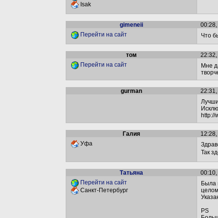
Isak
gimeneii
00:28,
Перейти на сайт
Что б
том
22:32,
Перейти на сайт
Мне д
творч
gurman
22:31,
Лучши
Исклю
http:
Галия
12:28,
Уфа
Здрав
Так з
Татьяна
00:10,
Перейти на сайт
Была 
целом
Санкт-Петербург
Указа
PS
Больш