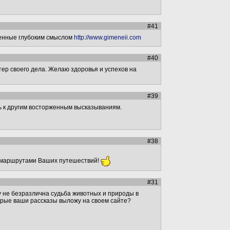
#41
ненные глубоким смыслом
http://www.gimeneii.com
#40
тер своего дела. Желаю здоровья и успехов на
#39
сь к другим восторженным высказываниям.
#38
 с маршрутами Ваших путешествий!
#31
у не безразлична судьба животных и природы в
торые ваши рассказы выложу на своем сайте?