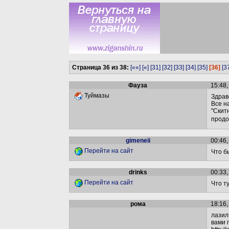
Страница 36 из 38:
[««]
[«]
[31]
[32]
[33]
[34]
[35]
[36]
[3
Фауза
15:48,
Туймазы
Здрав
Все н
"Скит
продо
gimeneii
00:46,
Перейти на сайт
Что б
drinks
00:33,
Перейти на сайт
Что т
рома
18:16,
лазил
вами 