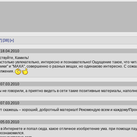
7]
[38]
[»]
 18.04.2010
ствуйте, Камиль!
астолько увлекательно, интересно и познавательно! Ощущение такое, что чи
ники" и "МАХА", совершенно о разных вещах, но одинаково интересно. С сож
лжения.
 07.03.2010
ы не говорили, а приятно видеть в сети такие позитивные материалы, напол
 07.03.2010
ут скажешь – хороший, добротный материал! Рекомендую всем и каждому!Про
 05.03.2010
 в Интернете и попал сюда. какое отличное изобретение ума. при помощи па
познакомился.