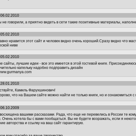
 06.02.2010
ы не говорили, а приятно видеть в сети такие позитивные материалы, напол
 05.02.2010
авно нравится этот сайт и человек видно очень хороший.Сразу видно что мас
еской ниве
 05.02.2010
е сайты, лучшие идеи - все это имеется в этой гостевой книге. Присоединяю
чительно капельку надобно подправить дизайн
//www.gurmanya.com
 28.01.2010
ствуйте, Камиль Фарухшинович!
дорово, что на Вашем сайте можно найти не только книги, но и ознакомиться
 06.10.2009
восхищена вашими рассказами. Рада, что еще не перевелись в России те ком
. Очень хотела бы с вами пообщаться. Вы не будете возражать, если я неко
ние авторства и ссылку на ваш сайт гарантирую.
ое вам спасибо за ваше творчество.