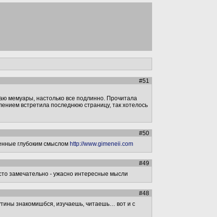
#51
таю мемуары, настолько все подлинно. Прочитала
алением встретила последнюю страницу, так хотелось
#50
ненные глубоким смыслом
http://www.gimeneii.com
#49
сто замечательно - ужасно интересные мысли
#48
утины знакомишбся, изучаешь, читаешь… вот и с