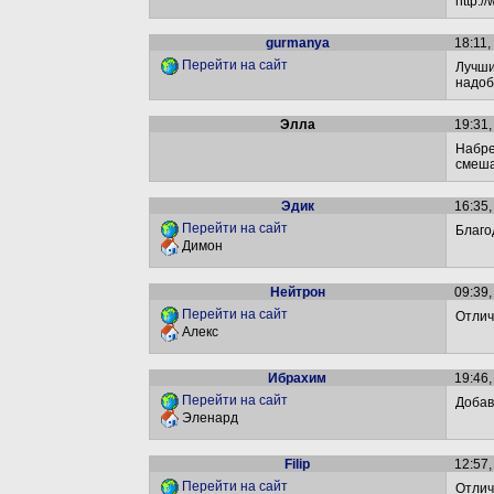
http:
gurmanya
18:11,
Перейти на сайт
Лучши
надоб
Элла
19:31,
Набре
смешар
Эдик
16:35,
Перейти на сайт
Благо
Димон
Нейтрон
09:39,
Перейти на сайт
Отлич
Алекс
Ибрахим
19:46,
Перейти на сайт
Добав
Эленард
Filip
12:57,
Перейти на сайт
Отлич