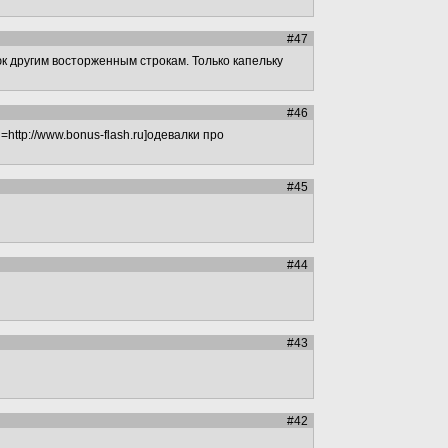
#47
юк другим восторженным строкам. Только капельку
#46
http://www.bonus-flash.ru]одевалки про
#45
#44
#43
#42