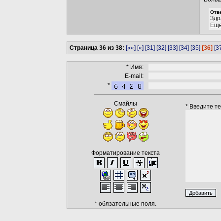
Отве
Здр
Еще
Страница 36 из 38:
[««]
[«]
[31]
[32]
[33]
[34]
[35]
[36]
[3
* Имя:
E-mail:
*
Смайлы
* Введите т
Форматирование текста
* обязательные поля.