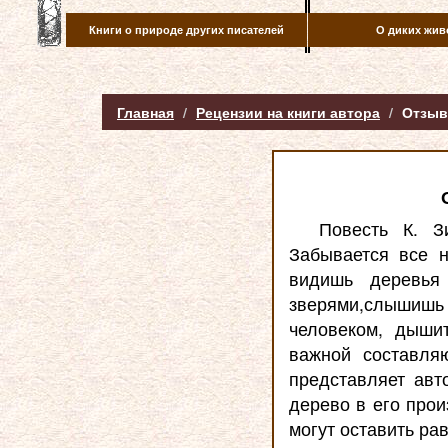
Книги о природе других писателей
О диких жив
Главная
Рецензии на книги автора
Отзыв 
Повесть К. З
Забывается все н
видишь деревья
зверями,слышишь
человеком, дышит
важной составля
представляет авт
дерево в его прои
могут оставить ра