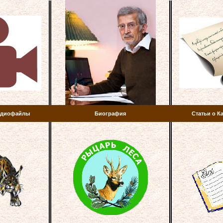
аудиофайлы
Биография
Статьи о К