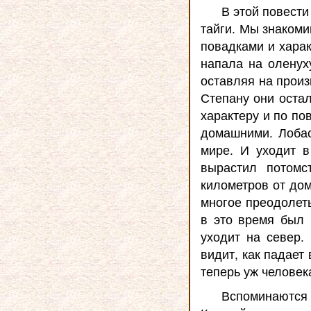
В этой повест
тайги. Мы знакоми
повадками и харак
напала на оленуху
оставляя на прои
Степану они остал
характеру и по по
домашними. Лобаст
мире. И уходит в
вырастил потомс
километров от дом
многое преодолеть
в это время был 
уходит на север.
видит, как падает 
теперь уж человек
Вспоминаются 