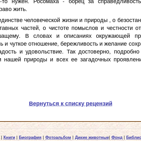
-то нужен. Росомаха - борец за справедливость.
раво жить.
единстве человеческой жизни и природы , о безост
тавных частей, о чистоте помыслов и честности о
ащему. В словах и описаниях окружающей пр
ь и чуткое отношение, бережливость и желание сохр
адость и удовольствие. Так достоверно, подробно
и нашей природы и всех ее загадочных проявлен
Вернуться к списку рецензий
|
Книги
|
Биография
|
Фотоальбом
|
Дикие животные
|
Фонд
|
Библио