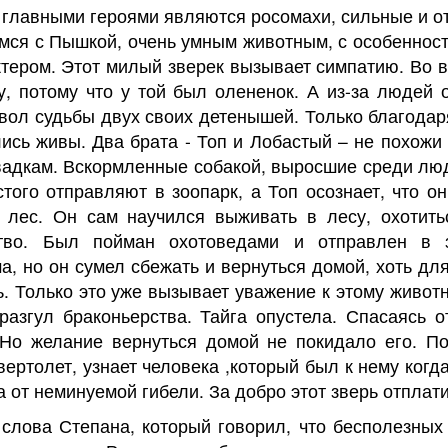
и главными героями являются росомахи, сильные и 
мся с Пышкой, очень умным животным, с особенност
тером. Этот милый зверек вызывает симпатию. Во 
, потому что у той был олененок. А из-за людей 
звол судьбы двух своих детенышей. Только благода
ись живы. Два брата - Топ и Лобастый – не похожи 
вадкам. Вскормленные собакой, выросшие среди лю
ого отправляют в зоопарк, а Топ осознает, что о
 лес. Он сам научился выживать в лесу, охотить
тво. Был пойман охотоведами и отправлен в 
а, но он сумел сбежать и вернуться домой, хоть дл
. Только это уже вызывает уважение к этому живот
разгул браконьерства. Тайга опустела. Спасаясь о
 Но желание вернуться домой не покидало его. П
вертолет, узнает человека ,который был к нему когд
а от неминуемой гибели. За добро этот зверь отплат
слова Степана, который говорил, что бесполезных 