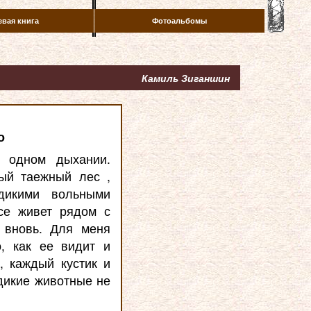
евая книга
Фотоальбомы
Камиль Зиганшин
о
а одном дыхании.
ный таежный лес ,
дикими вольными
се живет рядом с
я вновь. Для меня
, как ее видит и
, каждый кустик и
 дикие животные не