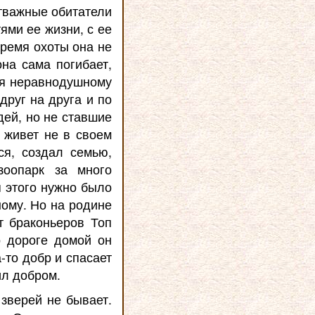
отважные обитатели
ями ее жизни, с ее
время охоты она не
она сама погибает,
ря неравнодушному
друг на друга и по
дей, но не ставшие
н живет не в своем
ся, создал семью,
зоопарк за много
я этого нужно было
ному. Но на родине
т браконьеров Топ
о дороге домой он
а-то добр и спасает
ил добром.
зверей не бывает.