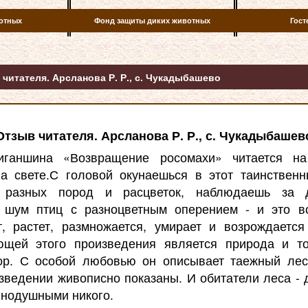
отных
Фонд защиты диких животных
Гост
читателя. Арсланова Р. Р., с. Чукадыбашево
Отзыв читателя. Арсланова Р. Р., с. Чукадыбашев
иганшина «Возвращение росомахи» читается н
а свете.С головой окунаешься в этот таинствен
 разных пород и расцветок, наблюдаешь за 
 шум птиц с разноцветным оперением - и это в
, растет, размножается, умирает и возрождаетс
ющей этого произведения является природа и то
ор. С особой любовью он описывает таежный лес
зведении живописно показаны. И обитатели леса -
внодушными никого.