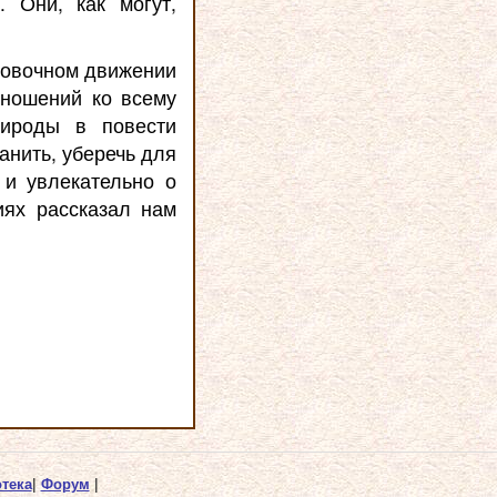
 Они, как могут,
ановочном движении
тношений ко всему
ироды в повести
анить, уберечь для
 и увлекательно о
иях рассказал нам
тека
|
Форум
|