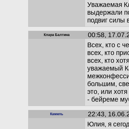
Уважаемая Кл
выдержали по
подвиг силы 
00:58, 17.07.
Клара Балтина
Всех, кто с 
всех, кто при
всех, кто хо
уважаемый К
межконфессио
большим, све
это, или хот
- бейреме му
22:43, 16.06.
Камиль
Юлия, я сего