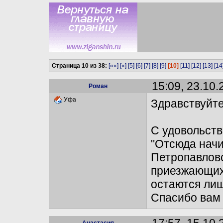
Страница 10 из 38:
[««]
[«]
[5]
[6]
[7]
[8]
[9]
[10]
[11]
[12]
[13]
[14
15:09, 23.10.
Роман
Уфа
Здравствуйт
С удовольств
"Отсюда начи
Петропавловс
приезжающих
остаются лиш
Спасибо вам 