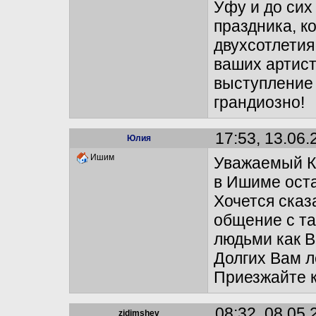
Уфу и до сих
праздника, к
двухсотлетия
ваших артист
выступление 
грандиозно!
17:53, 13.06.
Юлия
Ишим
Уважаемый К
в Ишиме оста
Хочется сказа
общение с т
людьми как В
Долгих Вам л
Приезжайте к
08:32, 08.05.
zidimshev