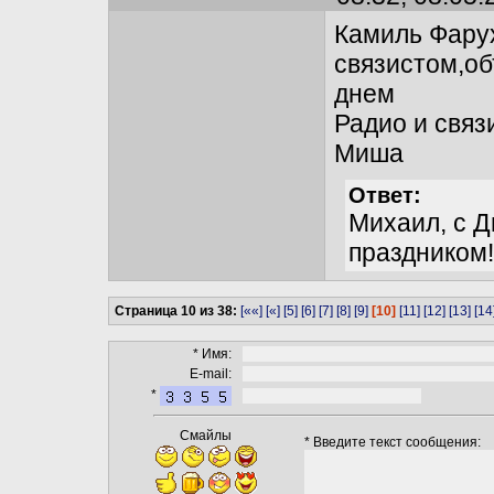
Камиль Фару
связистом,об
днем
Радио и связи
Миша
Ответ:
Михаил, с 
праздником!
Страница 10 из 38:
[««]
[«]
[5]
[6]
[7]
[8]
[9]
[10]
[11]
[12]
[13]
[14
* Имя:
E-mail:
*
Смайлы
* Введите текст сообщения: