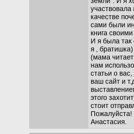
земли". И я 
участвовала 
качестве поче
сами были ин
книга своими
И я была так
я , братишка
(мама читает
нам использо
статьи о вас
ваш сайт и т
выставлением
этого захоти
стоит отправ
Пожалуйста!
Анастасия.