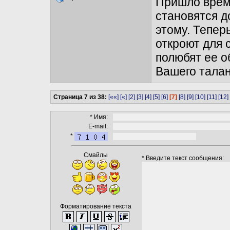
Пришло время
становятся д
этому. Тепер
откроют для 
полюбят ее о
Вашего талан
Страница 7 из 38:
[««]
[«]
[2]
[3]
[4]
[5]
[6]
[7]
[8]
[9]
[10]
[11]
[12]
* Имя:
E-mail:
*
Смайлы
* Введите текст сообщения:
Форматирование текста