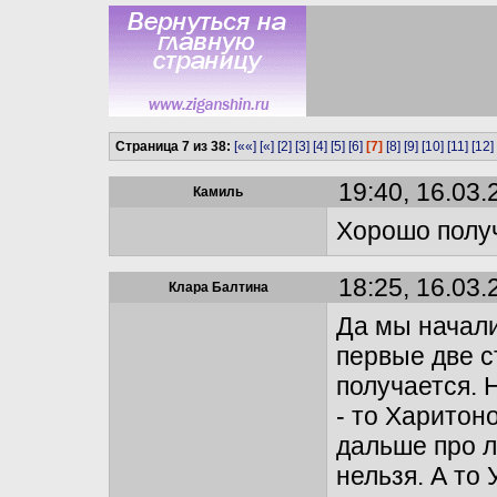
Страница 7 из 38:
[««]
[«]
[2]
[3]
[4]
[5]
[6]
[7]
[8]
[9]
[10]
[11]
[12]
19:40, 16.03.
Камиль
Хорошо полу
18:25, 16.03.
Клара Балтина
Да мы начали
первые две с
получается. 
- то Харитон
дальше про л
нельзя. А то