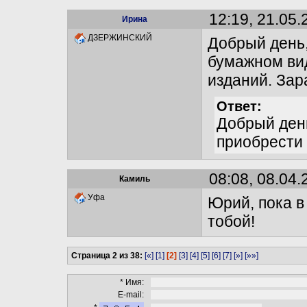
12:19, 21.05.
Ирина
ДЗЕРЖИНСКИЙ
Добрый день,
бумажном вид
изданий. Зар
Ответ:
Добрый ден
приобрести 
08:08, 08.04.
Камиль
Уфа
Юрий, пока в
тобой!
Страница 2 из 38:
[«]
[1]
[2]
[3]
[4]
[5]
[6]
[7]
[»]
[»»]
* Имя:
E-mail: