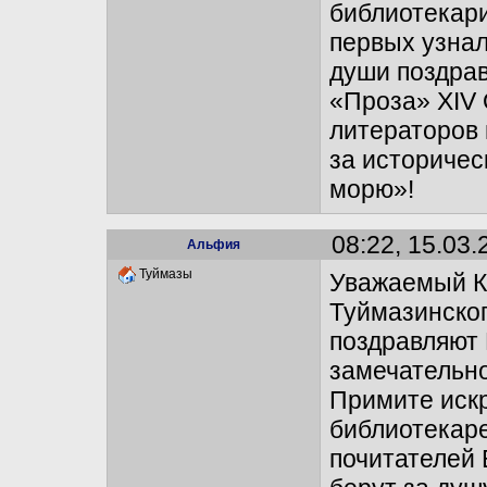
библиотекари
первых узнал
души поздрав
«Проза» ХIV 
литераторов 
за историче
морю»!
08:22, 15.03.
Альфия
Туймазы
Уважаемый К
Туймазинског
поздравляют 
замечательно
Примите искр
библиотекаре
почитателей 