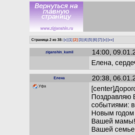
Страница 2 из 38:
[«]
[1]
[2]
[3]
[4]
[5]
[6]
[7]
[»]
[»»]
14:00, 09.01.
ziganshin_kamil
Елена, серде
20:38, 06.01.
Елена
Уфа
[center]Доро
Поздравляю 
событиями: 
Новым годом 
Вашей мамы! 
Вашей семье 